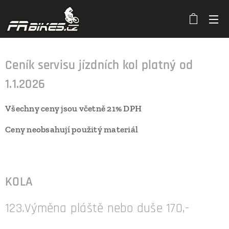
Ceník servisu jízdních kol platný od
1.1.2026
Všechny ceny jsou včetně 21% DPH
Ceny neobsahují použitý materiál
KOLA
123.Výměna pláště nebo duše 170,-