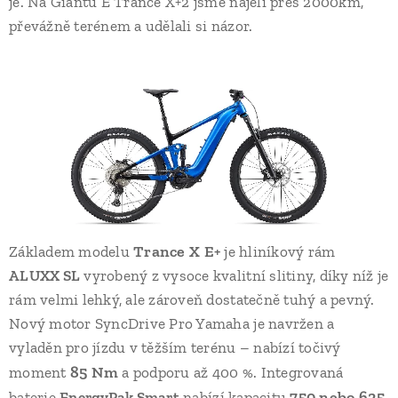
je. Na Giantu E Trance X+2 jsme najeli přes 2000km,
převážně terénem a udělali si názor.
Trance X E+
Základem modelu
je hliníkový rám
ALUXX SL
vyrobený z vysoce kvalitní slitiny, díky níž je
rám velmi lehký, ale zároveň dostatečně tuhý a pevný.
Nový motor SyncDrive Pro Yamaha je navržen a
vyladěn pro jízdu v těžším terénu – nabízí točivý
85 Nm
moment
a podporu až 400 %. Integrovaná
750 nebo 625
baterie
EnergyPak Smart
nabízí kapacitu