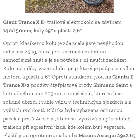
Giant
Trance X E+
trailové elektrokolo se zdvihem
140/150mm, koly 29" s plášti 2,6"
.
Oproti klasikému kolu je zde zcela jistě nevýhodou
váha cca 25kg, která je v technickém terénu
samozřejmě znát a je se potřeba s ní naučit zacházet.
Kolo má i díky váze solidní grip, který je podpořen sílou
motoru a plášti 2.6". Oproti standardu jsou na
Giantu E
Trance X+2
použity čtyřpístové brzdy
Shimano Saint
s
kotouči Shimano 203mm s unašečem, které velice
solidně ubrzdí i tuhle váhu v technických sjezdech a z
vyšších rychlostí. Řídítka byla vybavena ochranou
páček a prstů Acerbis , která se využívá na přírodních
trailech při agresivní jízdě, kde kolem bují vegetace.
Pláště jsou oproti originálu oba
Maxxis Assegai 29x2.6
",