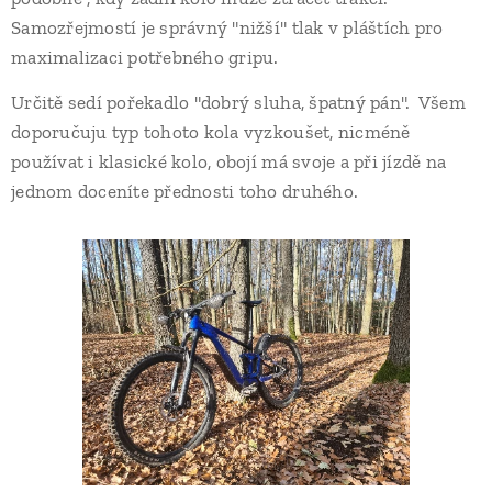
Samozřejmostí je správný "nižší" tlak v pláštích pro
maximalizaci potřebného gripu.
Určitě sedí pořekadlo "dobrý sluha, špatný pán". Všem
doporučuju typ tohoto kola vyzkoušet, nicméně
používat i klasické kolo, obojí má svoje a při jízdě na
jednom doceníte přednosti toho druhého.