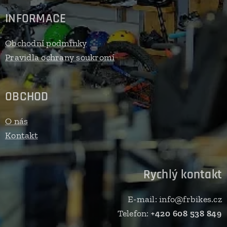
INFORMACE
Obchodní podmínky
Pravidla ochrany soukromí
OBCHOD
O nás
Kontakt
Rychlý kontakt
E-mail: info@frbikes.cz
Telefon:
+420 608 538 849