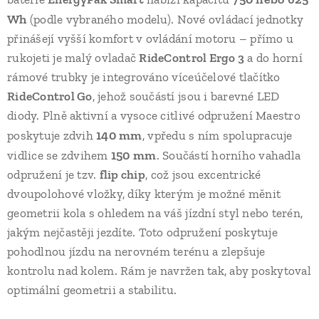
Wh
(podle vybraného modelu). Nové ovládací jednotky
přinášejí vyšší komfort v ovládání motoru – přímo u
rukojeti je malý ovladač
RideControl Ergo 3
a do horní
rámové trubky je integrováno víceúčelové tlačítko
RideControl Go
, jehož součástí jsou i barevné LED
diody. Plně aktivní a vysoce citlivé odpružení Maestro
140 mm
poskytuje zdvih
, vpředu s ním spolupracuje
150 mm
vidlice se zdvihem
. Součástí horního vahadla
odpružení je tzv.
flip chip
, což jsou excentrické
dvoupolohové vložky, díky kterým je možné měnit
geometrii kola s ohledem na váš jízdní styl nebo terén,
jakým nejčastěji jezdíte. Toto odpružení poskytuje
pohodlnou jízdu na nerovném terénu a zlepšuje
kontrolu nad kolem. Rám je navržen tak, aby poskytoval
optimální geometrii a stabilitu.