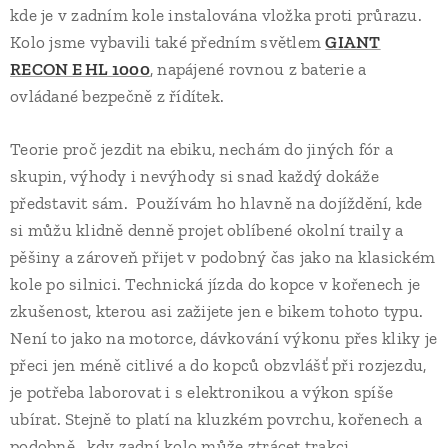
kde je v zadním kole instalována vložka proti průrazu.
Kolo jsme vybavili také předním světlem
GIANT
RECON E HL 1000
, napájené rovnou z baterie a
ovládané bezpečně z řídítek.
Teorie proč jezdit na ebiku, nechám do jiných fór a
skupin, výhody i nevýhody si snad každý dokáže
představit sám. Používám ho hlavně na dojíždění, kde
si můžu klidně denně projet oblíbené okolní traily a
pěšiny a zároveň přijet v podobný čas jako na klasickém
kole po silnici. Technická jízda do kopce v kořenech je
zkušenost, kterou asi zažijete jen e bikem tohoto typu.
Není to jako na motorce, dávkování výkonu přes kliky je
přeci jen méně citlivé a do kopců obzvlášť při rozjezdu,
je potřeba laborovat i s elektronikou a výkon spíše
ubírat. Stejně to platí na kluzkém povrchu, kořenech a
podobně , kdy zadní kolo může ztrácet trakci.