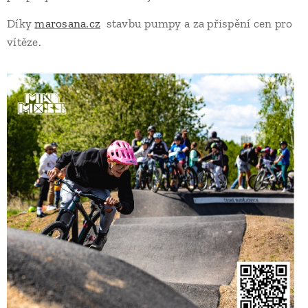
Díky
marosana.cz
stavbu pumpy a za přispění cen pro
vítěze.