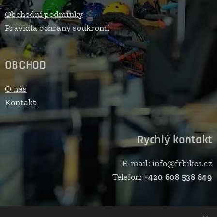
Obchodní podmínky
Pravidla ochrany soukromí
OBCHOD
O nás
Kontakt
Rychlý kontakt
E-mail: info@frbikes.cz
Telefon:
+420 608 538 849