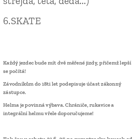
strejda, teta, děda...)
6.SKATE
Každý jezdec bude mít dvě měřené jizdy, přičemž lepší
se počítá!
Závodníkům do 18ti let podepisuje účast zákonný
zástupce.
Helma je povinná výbava. Chrániče, rukavice a
integrální helmu vřele doporučujeme!