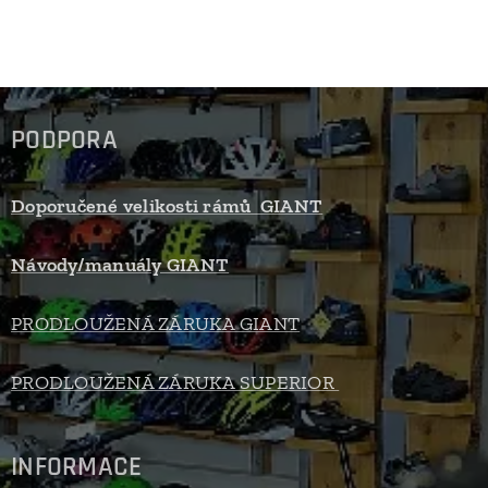
PODPORA
Doporučené velikosti rámů GIANT
Návody/manuály GIANT
PRODLOUŽENÁ ZÁRUKA GIANT
PRODLOUŽENÁ ZÁRUKA SUPERIOR
INFORMACE