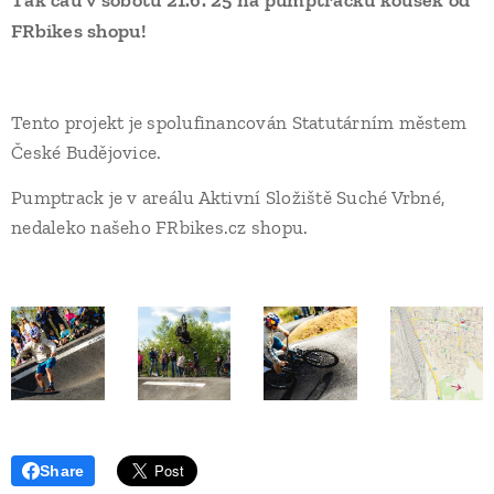
Tak čau v sobotu 21.6. 25 na pumptracku kousek od
FRbikes shopu!
Tento projekt je spolufinancován Statutárním městem
České Budějovice.
Pumptrack je v areálu Aktivní Složiště Suché Vrbné,
nedaleko našeho FRbikes.cz shopu.
Share