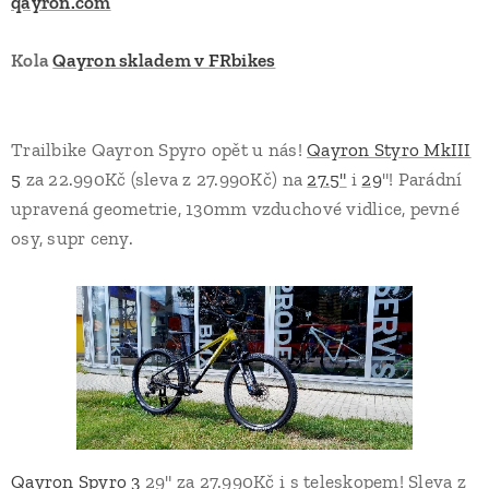
qayron.com
Kola
Qayron skladem v FRbikes
Trailbike Qayron Spyro opět u nás!
Qayron Styro MkIII
5
za 22.990Kč (sleva z 27.990Kč) na
27.5"
i
29
"! Parádní
upravená geometrie, 130mm vzduchové vidlice, pevné
osy, supr ceny.
Qayron Spyro 3
29" za 27.990Kč i s teleskopem! Sleva z