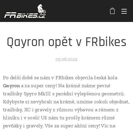
Qayron opět v FRbikes
05.08.2024
Po delší době se nám v FRbikes objevila česká kola
Qayron
a za super ceny! Na krámě máme pevné
trailbiky Spyro MkIII s parádní vylepšenou geometrií.
Kdybyste si nevybrali na krámě, umíme cokoli objednat,
trailbiky, XC i gravely z různou výbavou a rámem z
hliníku i v oceli! Už nám tu prošly krámem různé
pevňáky i gravely. Vše za super akční ceny! Víc na