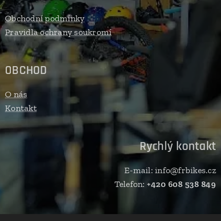
Obchodní podmínky
Pravidla ochrany soukromí
OBCHOD
O nás
Kontakt
Rychlý kontakt
E-mail: info@frbikes.cz
Telefon:
+420 608 538 849