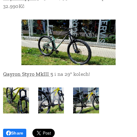
32.990Kč
Qayron Styro MkIII 5
i na 29" kolech!
Share