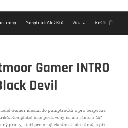
kes camp
Pumptrack Složiště
Více
Košík
tmoor Gamer INTRO
Black Devil
model Gamer ideální do pumptracků a pro bezpečné
 triků. Kompletní bike postavený na alu rámu a 26"
ený pro ty, kteří preferují vlastnosti alu rámů, a při