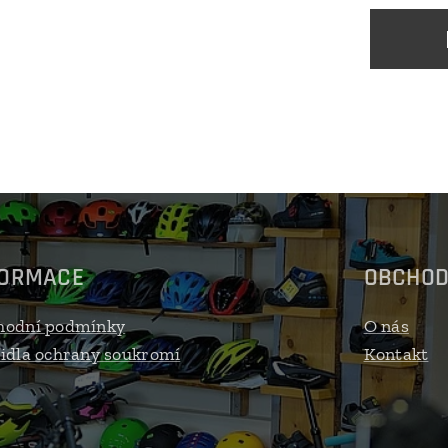
FORMACE
OBCHO
hodní podmínky
O nás
idla ochrany soukromí
Kontakt