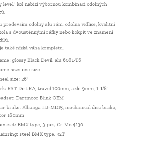
y level" kol nabízí výbornou kombinaci odolných
tů.
u především odolný alu rám, odolná vidlice, kvalitní
kola s dvoustěnnými ráfky nebo kokpit ve znamení
ílů.
je také nízká váha kompletu.
ame: glossy Black Devil, alu 6061-T6
ame size: one size
eel size: 26"
rk: RST Dirt RA, travel 100mm, axle 9mm, 1-1/8"
adset: Dartmoor Blink OEM
ar brake: Alhonga HJ-MD15, mechanical disc brake,
tor 160mm
ankset: BMX type, 3-pcs, Cr-Mo 4130
ainring: steel BMX type, 32T