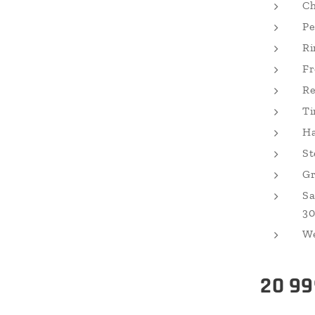
Ch
Pe
Ri
Fr
Re
Ti
Ha
St
Gr
Sa
30
We
20 99