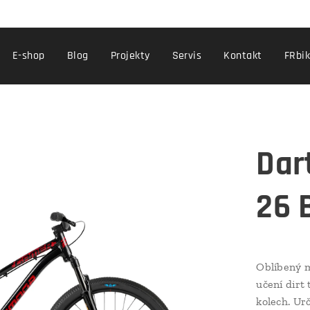
E-shop
Blog
Projekty
Servis
Kontakt
FRbi
Dar
26 
Oblíbený 
učení dirt
kolech. Urč