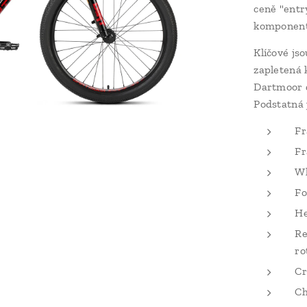
ceně "entr
komponen
Klíčové jso
zapletená 
Dartmoor d
Podstatná 
Fr
Fr
Wh
Fo
He
Re
ro
Cr
Ch