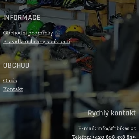
INFORMACE
Obchodní podmínky
Pravidla ochrany soukromí
OBCHOD
O nás
Kontakt
Rychlý kontakt
E-mail: info@frbikes.cz
Telefon:
+420 608 538 849