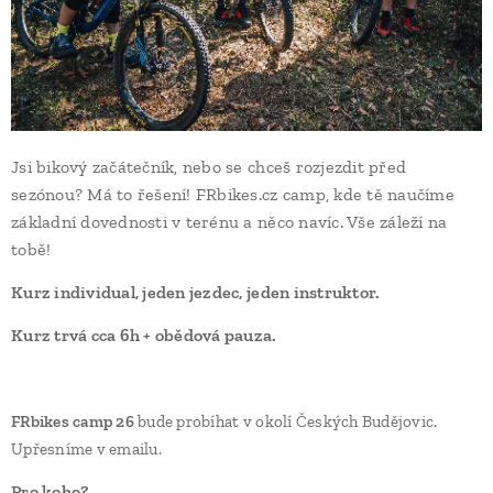
Jsi bikový začátečník, nebo se chceš rozjezdit před
sezónou? Má to řešení! FRbikes.cz camp, kde tě naučíme
základní dovednosti v terénu a něco navíc. Vše záleží na
tobě!
Kurz individual, jeden jezdec, jeden instruktor.
Kurz trvá cca 6h + obědová pauza.
FRbikes camp 26
bude probíhat v okolí Českých Budějovic.
Upřesníme v emailu.
Pro koho?