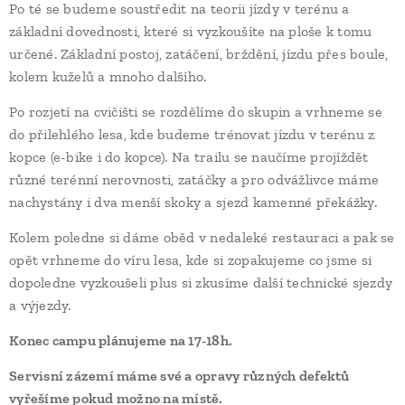
Po té se budeme soustředit na teorii jízdy v terénu a
základní dovednosti, které si vyzkoušíte na ploše k tomu
určené. Základní postoj, zatáčení, brždění, jízdu přes boule,
kolem kuželů a mnoho dalšího.
Po rozjetí na cvičišti se rozdělíme do skupin a vrhneme se
do přilehlého lesa, kde budeme trénovat jízdu v terénu z
kopce (e-bike i do kopce). Na trailu se naučíme projíždět
různé terénní nerovnosti, zatáčky a pro odvážlivce máme
nachystány i dva menší skoky a sjezd kamenné překážky.
Kolem poledne si dáme oběd v nedaleké restauraci a pak se
opět vrhneme do víru lesa, kde si zopakujeme co jsme si
dopoledne vyzkoušeli plus si zkusíme další technické sjezdy
a výjezdy.
Konec campu plánujeme na 17-18h.
Servisní zázemí máme své a opravy různých defektů
vyřešíme pokud možno na místě.