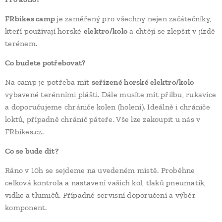
FRbikes camp
je zaměřený pro všechny nejen začátečníky,
kteří používají horské
elektro/kolo
a chtějí se zlepšit v jízdě
terénem.
Co budete potřebovat?
Na camp je potřeba mít
seřízené horské elektro/kolo
vybavené terénními plášti. Dále musíte mít přilbu, rukavice
a doporučujeme chrániče kolen (holení). Ideálně i chrániče
loktů, případně chránič páteře. Vše lze zakoupit u nás v
FRbikes.cz.
Co se bude dít?
Ráno v 10h se sejdeme na uvedeném místě. Proběhne
celková kontrola a nastavení vašich kol, tlaků pneumatik,
vidlic a tlumičů. Případné servisní doporučení a výběr
komponent.