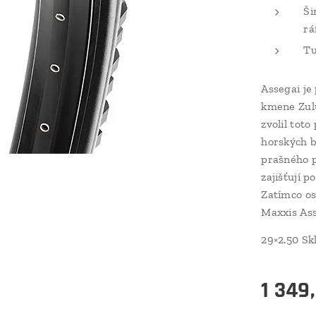
Ši
rá
Tu
Assegai je
kmene Zulu
zvolil toto
horských b
prašného p
zajišťují 
Zatímco os
Maxxis Ass
29×2.50 S
1 349