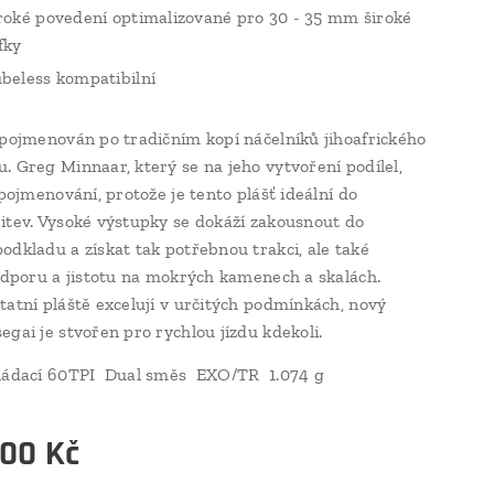
roké povedení optimalizované pro 30 - 35 mm široké
fky
beless kompatibilní
 pojmenován po tradičním kopí náčelníků jihoafrického
. Greg Minnaar, který se na jeho vytvoření podílel,
 pojmenování, protože je tento plášť ideální do
itev. Vysoké výstupky se dokáží zakousnout do
odkladu a získat tak potřebnou trakci, ale také
podporu a jistotu na mokrých kamenech a skalách.
tatní pláště excelují v určitých podmínkách, nový
egai je stvořen pro rychlou jízdu kdekoli.
kládací 60TPI Dual směs EXO/TR 1.074 g
,00
Kč