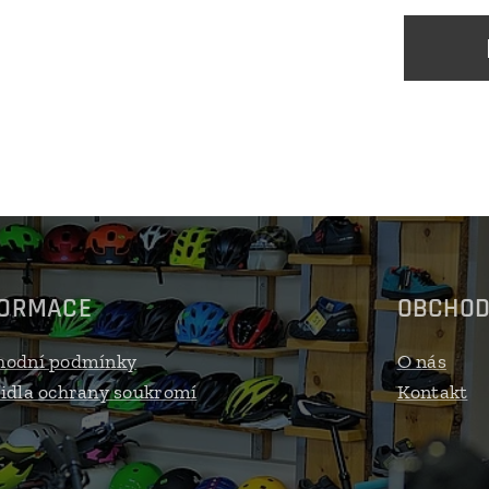
FORMACE
OBCHO
hodní podmínky
O nás
idla ochrany soukromí
Kontakt