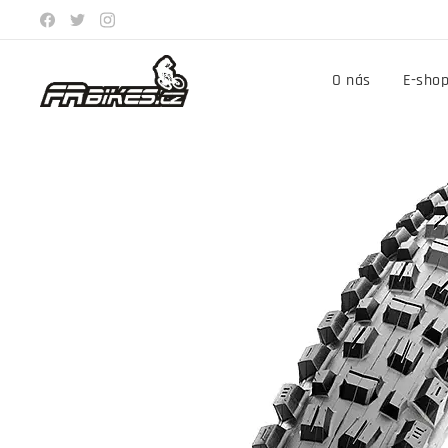
O nás
E-sho