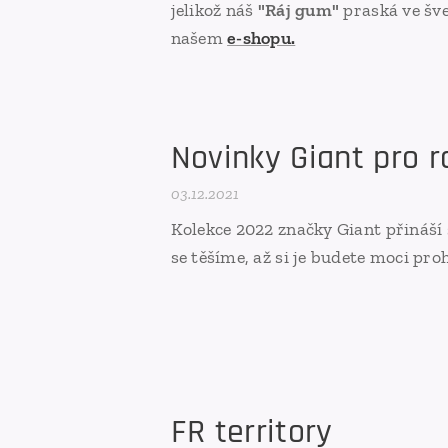
jelikož náš
"Ráj gum"
praská ve šv
našem
e-shopu.
Novinky Giant pro r
03.12.2021
Kolekce 2022 značky Giant přináší
se těšíme, až si je budete moci pro
FR territory