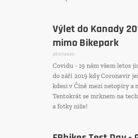
Výlet do Kanady 201
mimo Bikepark
26.07.2020
Covidu - 19 nám všem letos ji
do září 2019 kdy Coronavir je
kdesi v Číně mezi netopíry a 
Tentokrát se mrknem na techn
a fotky níže!
FRbikes Test Day - 