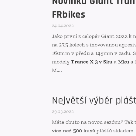
Novinka
Giant
Tran
FRbikes
24.04.2022
Jako první z celopér Giant 2022 k 
na 27.5 kolech s inovovanou agresi
160mm v předu a 145mm v zadu. Sk
modely
Trance X 3 v Sku
a
Mku
a 
M....
Největší výběr pláš
29.03.2022
Máte obuto na novou sezónu? Tak to 
více než 500 kusů
plášťů skladem. 