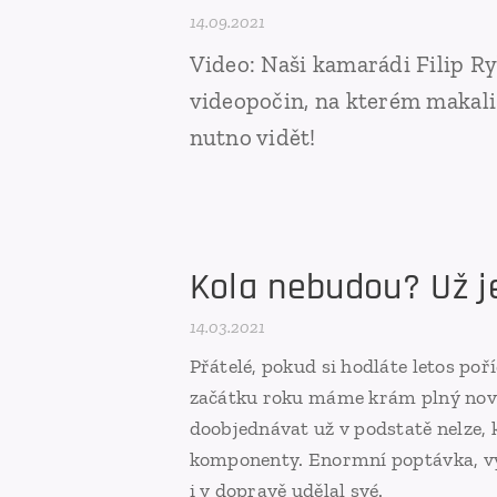
14.09.2021
Video: Naši kamarádi Filip R
videopočin, na kterém makali 
nutno vidět!
Kola nebudou? Už je
14.03.2021
Přátelé, pokud si hodláte letos poř
začátku roku máme krám plný novýc
doobjednávat už v podstatě nelze, 
komponenty. Enormní poptávka, vý
i v dopravě udělal své.