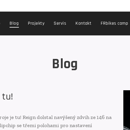
p
Blog
Projekty
Servis
Kontakt
FRbikes camp
Blog
 tu!
oje je tu! Reign dolstal navýšený zdvih ze 146 na
ipchip se třemi polohami pro nastavení