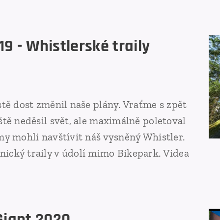
9 - Whistlerské traily
stě dost změnil naše plány. Vraťme s zpět
ště neděsil svět, ale maximálně poletoval
my mohli navštívit náš vysněný Whistler.
ický traily v údolí mimo Bikepark. Videa
Giant 2020