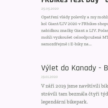
25.05.2020
Opatření vlády polevily a my mohli 
kol Giant/LIV 2020 v FRbikes shop
nabídkou značky Giant a LIV. Počas
mohli vyzkoušet celoodpružená MTB
samozdřejmě i E-biky na...
Výlet do Kanady - B
19.01.2020
V září 2019 jsme navštívili b
strávili tam bezmála čtyři t
legendární bikepark.