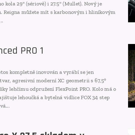
kola 29" (sériově) i 27.5" (Mullet). Nový je
u. Reigna můžete mít s karbonovým i hliníkovým
..
nced PRO 1
etos kompletně inovován a vyrábí se jen
tvar, agresivní moderní XC geometrii s 67,5°
 díky lehčímu odpružení FlexPoint PRO. Kolo má o
jištuje lehoučká a bytelná vidlice FOX 34 step
vá...