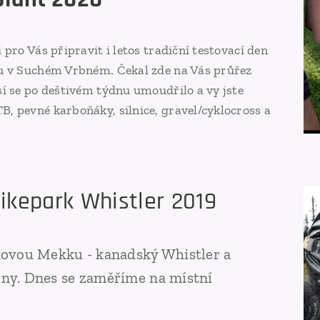
pro Vás připravit i letos tradiční testovací den
u v Suchém Vrbném. Čekal zde na Vás průřez
í se po deštivém týdnu umoudřilo a vy jste
, pevné karboňáky, silnice, gravel/cyklocross a
ikepark Whistler 2019
ikovou Mekku - kanadský Whistler a
ýdny. Dnes se zaměříme na místní