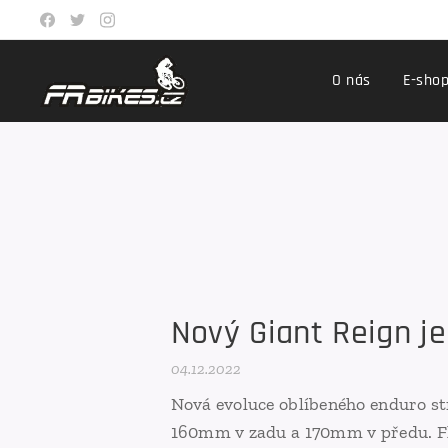
O nás
E-sho
Nový Giant Reign je
04.12.2022
Nová evoluce oblíbeného enduro str
160mm v zadu a 170mm v předu. Fl