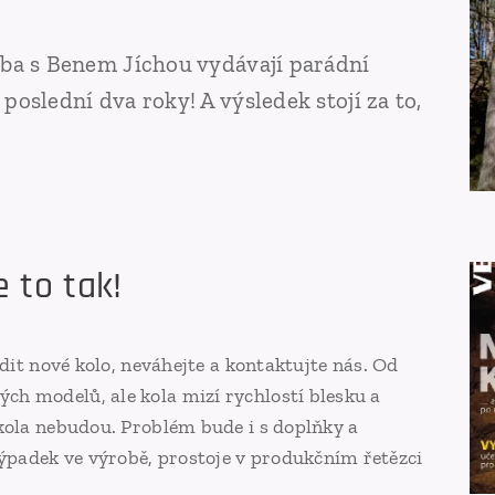
yba s Benem Jíchou vydávají parádní
poslední dva roky! A výsledek stojí za to,
 to tak!
ídit nové kolo, neváhejte a kontaktujte nás. Od
h modelů, ale kola mizí rychlostí blesku a
kola nebudou. Problém bude i s doplňky a
padek ve výrobě, prostoje v produkčním řetězci